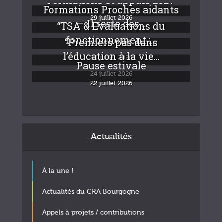
Formations Proches aidants
29 juillet 2026
– Il reste des...
“TSA & Evaluations du
fonctionnement :...
“Premiers pas dans
24 juillet 2026
l’éducation à la vie...
24 juillet 2026
Pause estivale
24 juillet 2026
22 juillet 2026
Actualités
À la une !
Actualités du CRA Bourgogne
Appels à projets / contributions