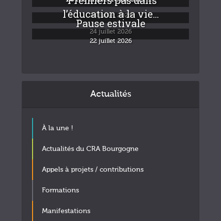
“Premiers pas dans
l’éducation à la vie...
24 juillet 2026
Pause estivale
24 juillet 2026
22 juillet 2026
Actualités
À la une !
Actualités du CRA Bourgogne
Appels à projets / contributions
Formations
Manifestations