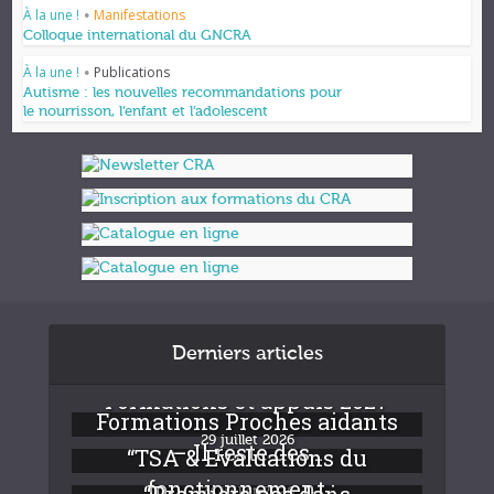
À la une !
Manifestations
•
Colloque international du GNCRA
À la une !
Publications
•
Autisme : les nouvelles recommandations pour
le nourrisson, l’enfant et l’adolescent
Derniers articles
Formations et appuis 2027
Formations Proches aidants
29 juillet 2026
– Il reste des...
“TSA & Evaluations du
fonctionnement :...
24 juillet 2026