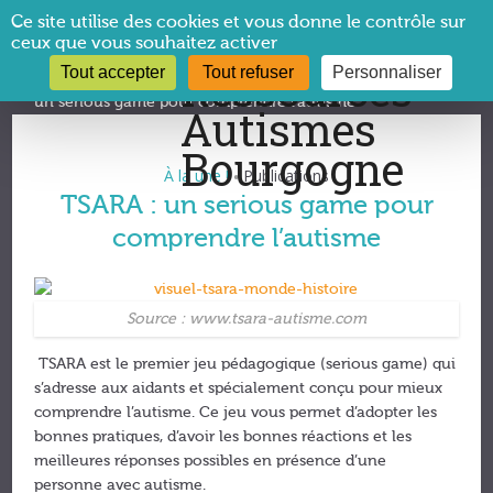
Panneau de gestion des cookies
Ce site utilise des cookies et vous donne le contrôle sur
ceux que vous souhaitez activer
Tout accepter
Tout refuser
Personnaliser
Vous êtes ici :
CRA Bourgogne
→
Publications
→
TSARA :
un serious game pour comprendre l’autisme
À la une !
Publications
•
TSARA : un serious game pour
comprendre l’autisme
Source : www.tsara-autisme.com
TSARA est le premier jeu pédagogique (serious game) qui
s’adresse aux aidants et spécialement conçu pour mieux
comprendre l’autisme. Ce jeu vous permet d’adopter les
bonnes pratiques, d’avoir les bonnes réactions et les
meilleures réponses possibles en présence d’une
personne avec autisme.