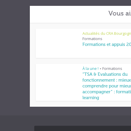
Vous ai
Actualités du CRA Bourgog
Formations
Formations et appuis 2
À la une !
Formations
•
“TSA & Evaluations du
fonctionnement : mieux
comprendre pour mieu
accompagner” : formati
learning