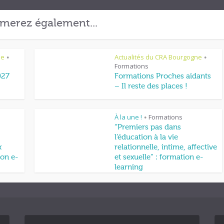
merez également...
ne
Actualités du CRA Bourgogne
•
•
Formations
027
Formations Proches aidants
– Il reste des places !
À la une !
Formations
•
“Premiers pas dans
l’éducation à la vie
x
relationnelle, intime, affective
on e-
et sexuelle” : formation e-
learning