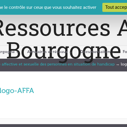
 Le Clos des Présidents – 19-21 rue Coty – 21 000 DIJON
cra@crabour
Tout accep
ne le contrôle sur ceux que vous souhaitez activer
urgogne
Annuaires et réseaux
Documentation
F
e affective et sexuelle des personnes en situation de handicap
→
lo
logo-AFFA