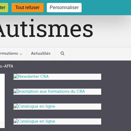
gogne.org
03 80 29 54 19
ter
Tout refuser
Personnaliser
ormations
Actualités
go-AFFA