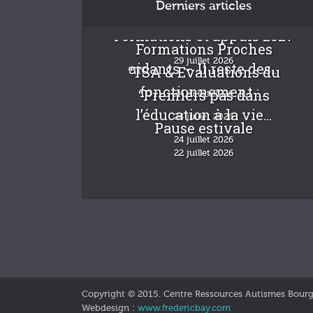
Derniers articles
Formations et appuis 2027
Formations Proches
29 juillet 2026
aidants – Il reste des...
“TSA & Evaluations du
fonctionnement :...
“Premiers pas dans
24 juillet 2026
l’éducation à la vie...
24 juillet 2026
Pause estivale
24 juillet 2026
22 juillet 2026
Copyright © 2015. Centre Ressources Autismes Bour
Webdesign :
www.fredericbay.com