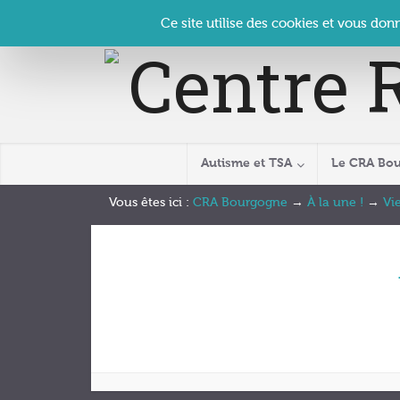
Panneau de gestion des cookies
Accueil
Contact
Se connecter
| CRA Bourgogne –
Ce site utilise des cookies et vous don
Autisme et TSA
Le CRA Bo
Vous êtes ici :
CRA Bourgogne
→
À la une !
→
Vi