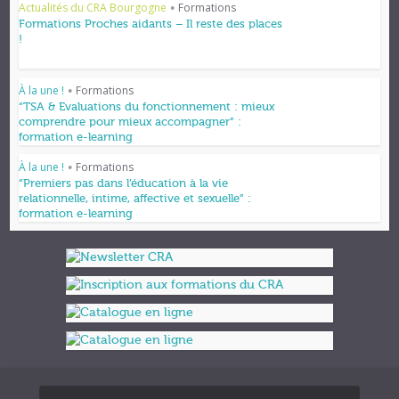
Actualités du CRA Bourgogne
Formations
•
Formations Proches aidants – Il reste des places
!
À la une !
Formations
•
“TSA & Evaluations du fonctionnement : mieux
comprendre pour mieux accompagner” :
formation e-learning
À la une !
Formations
•
“Premiers pas dans l’éducation à la vie
relationnelle, intime, affective et sexuelle” :
formation e-learning