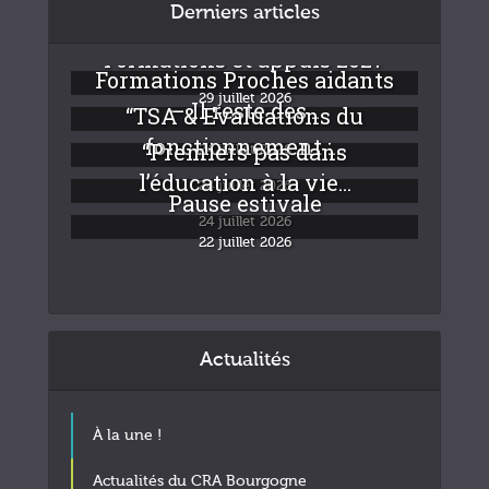
Derniers articles
Formations et appuis 2027
Formations Proches aidants
29 juillet 2026
– Il reste des...
“TSA & Evaluations du
fonctionnement :...
“Premiers pas dans
24 juillet 2026
l’éducation à la vie...
24 juillet 2026
Pause estivale
24 juillet 2026
22 juillet 2026
Actualités
À la une !
Actualités du CRA Bourgogne