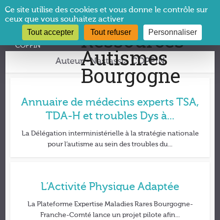
Panneau de gestion des cookies
Ce site utilise des cookies et vous donne le contrôle sur
ceux que vous souhaitez activer
Tout accepter
Tout refuser
Personnaliser
Vous êtes ici :
CRA Bourgogne
→
Archives pour Nastassia
COPPIN
Auteur -Nastassia COPPIN
Annuaire de médecins experts TSA,
TDA-H et troubles Dys à...
La Délégation interministérielle à la stratégie nationale
pour l’autisme au sein des troubles du...
L’Activité Physique Adaptée
La Plateforme Expertise Maladies Rares Bourgogne-
Franche-Comté lance un projet pilote afin...