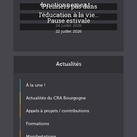
fonctionnement :...
“Premiers pas dans
24 juillet 2026
l’éducation à la vie...
24 juillet 2026
Pause estivale
24 juillet 2026
22 juillet 2026
Actualités
À la une !
Actualités du CRA Bourgogne
Appels à projets / contributions
Formations
Manifestations