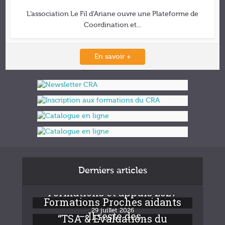
L’association Le Fil d’Ariane ouvre une Plateforme de
Coordination et...
En savoir +
Derniers articles
Formations et appuis 2027
Formations Proches aidants
29 juillet 2026
– Il reste des...
“TSA & Evaluations du