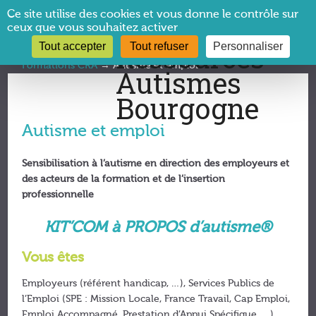
Panneau de gestion des cookies
Ce site utilise des cookies et vous donne le contrôle sur
ceux que vous souhaitez activer
Tout accepter
Tout refuser
Personnaliser
Vous êtes ici :
CRA Bourgogne
→
Formations
→
Formations CRA
→
Autisme et emploi
Autisme et emploi
Sensibilisation à l’autisme en direction des employeurs et
des acteurs de la formation et de l’insertion
professionnelle
KIT’COM à PROPOS d’autisme
®
Vous êtes
Employeurs (référent handicap, …), Services Publics de
l’Emploi (SPE : Mission Locale, France Travail, Cap Emploi,
Emploi Accompagné, Prestation d’Appui Spécifique, …),