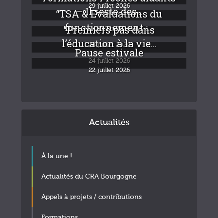
29 juillet 2026
– Il reste des...
“TSA & Evaluations du
fonctionnement :...
“Premiers pas dans
24 juillet 2026
l’éducation à la vie...
24 juillet 2026
Pause estivale
24 juillet 2026
22 juillet 2026
Actualités
À la une !
Actualités du CRA Bourgogne
Appels à projets / contributions
Formations