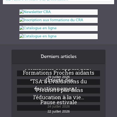
Derniers articles
Formations et appuis 2027
Formations Proches aidants
29 juillet 2026
– Il reste des...
“TSA & Evaluations du
fonctionnement :...
“Premiers pas dans
24 juillet 2026
l’éducation à la vie...
24 juillet 2026
Pause estivale
24 juillet 2026
22 juillet 2026