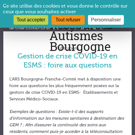
Panneau de gestion des cookies
Ce site utilise des cookies et vous donne le contrôle sur
ceux que vous souhaitez activer
Tout accepter
Tout refuser
Personnaliser
Vous êtes ici :
CRA Bourgogne
→
Publications
→
Gestion
de crise COVID-19 en ESMS : foire aux questions
Publications
Gestion de crise COVID-19 en
ESMS : foire aux questions
L’ARS Bourgogne-Franche-Comté met à disposition une
foire aux questions les plus fréquemment posées sur la
gestion de crise COVID-19 en ESMS- Établissements et
Services Médico-Sociaux.
Exemples de questions :
Existe-t-il des supports
d’information sur les mesures sanitaires à destination des
GEM ? ;
Afin d’assurer la continuité des soins aux
résidents, comment puis-je accéder à la téléconsultation