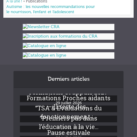
À la une !
Publications
•
Autisme : les nouvelles recommandations pour
le nourrisson, l’enfant et l’adolescent
Derniers articles
Formations et appuis 2027
Formations Proches aidants
29 juillet 2026
– Il reste des...
“TSA & Evaluations du
fonctionnement :...
“Premiers pas dans
24 juillet 2026
l’éducation à la vie...
24 juillet 2026
Pause estivale