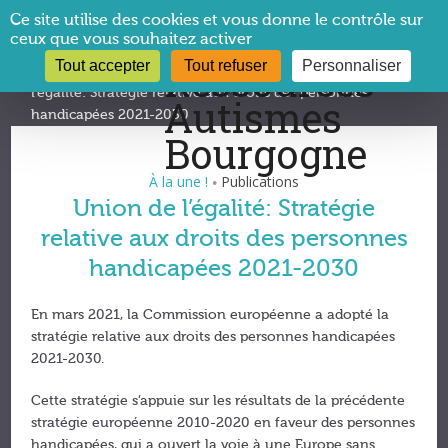
Panneau de gestion des cookies
Ce site utilise des cookies et vous donne le contrôle sur
ceux que vous souhaitez activer
Tout accepter
Tout refuser
Personnaliser
Vous êtes ici :
CRA Bourgogne
→
À la une !
→
Union de
l’égalité: Stratégie relative aux droits des personnes
handicapées 2021-2030
À la une !
Publications
•
Union de l’égalité: Stratégie
relative aux droits des personnes
handicapées 2021-2030
En mars 2021, la Commission européenne a adopté la
stratégie relative aux droits des personnes handicapées
2021-2030.
Cette stratégie s’appuie sur les résultats de la précédente
stratégie européenne 2010-2020 en faveur des personnes
handicapées, qui a ouvert la voie à une Europe sans