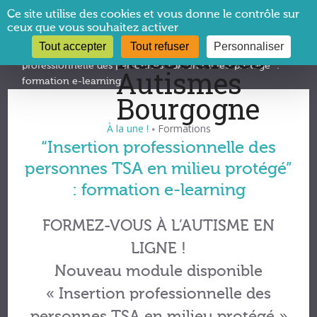
Panneau de gestion des cookies
Ce site utilise des cookies et vous donne le contrôle sur
ceux que vous souhaitez activer
Tout accepter
Tout refuser
Personnaliser
Vous êtes ici :
CRA Bourgogne
→
Formations
→
“Insertion
professionnelle des personnes TSA en milieu protégé” :
formation e-learning
À la une !
Formations
•
“Insertion professionnelle des
personnes TSA en milieu protégé”
: formation e-learning
FORMEZ-VOUS À L’AUTISME EN
LIGNE !
Nouveau module disponible
« Insertion professionnelle des