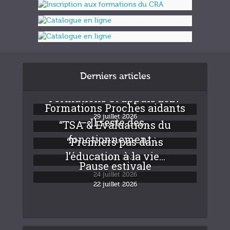
Derniers articles
Formations et appuis 2027
Formations Proches aidants
29 juillet 2026
– Il reste des...
“TSA & Evaluations du
fonctionnement :...
“Premiers pas dans
24 juillet 2026
l’éducation à la vie...
24 juillet 2026
Pause estivale
24 juillet 2026
22 juillet 2026