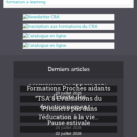
formation e-learning
Derniers articles
Formations et appuis 2027
Formations Proches aidants
29 juillet 2026
– Il reste des...
“TSA & Evaluations du
fonctionnement :...
“Premiers pas dans
24 juillet 2026
l’éducation à la vie...
24 juillet 2026
Pause estivale
24 juillet 2026
22 juillet 2026