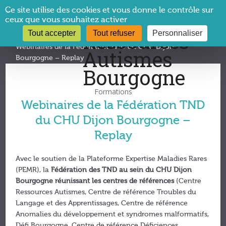
Panneau de gestion des cookies
Ce site utilise des cookies et vous donne le contrôle sur
ceux que vous souhaitez activer
Tout accepter
Tout refuser
Personnaliser
Vous êtes ici :
CRA Bourgogne
→
Formations
→
Webinaires de la Fédération TND du CHU Dijon
Bourgogne – Replay
Formations
Webinaires de la Fédération TND
du CHU Dijon Bourgogne –
Replay
Avec le soutien de la Plateforme Expertise Maladies Rares
(PEMR), la
Fédération des TND au sein du CHU Dijon
Bourgogne réunissant les centres de références
(Centre
Ressources Autismes, Centre de référence Troubles du
Langage et des Apprentissages, Centre de référence
Anomalies du développement et syndromes malformatifs,
Défi Bourgogne, Centre de référence Déficiences