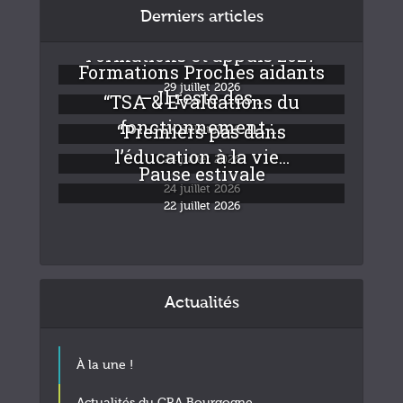
Derniers articles
Formations et appuis 2027
Formations Proches aidants
29 juillet 2026
– Il reste des...
“TSA & Evaluations du
fonctionnement :...
“Premiers pas dans
24 juillet 2026
l’éducation à la vie...
24 juillet 2026
Pause estivale
24 juillet 2026
22 juillet 2026
Actualités
À la une !
Actualités du CRA Bourgogne