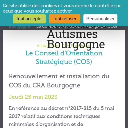
Panneau de gestion des cookies
Ce site utilise des cookies et vous donne le contrôle sur
ceux que vous souhaitez activer
Tout accepter
Tout refuser
Personnaliser
Vous êtes ici :
CRA Bourgogne
→
Actualités du CRA
Bourgogne
→
Le Conseil d’Orientation Stratégique (COS)
Actualités du CRA Bourgogne
Le Conseil d’Orientation
Stratégique (COS)
Renouvellement et installation du
COS du CRA Bourgogne
Jeudi 25 mai 2023
En référence au décret n°2017-815 du 5 mai
2017 relatif aux conditions techniques
minimales d’organisation et de