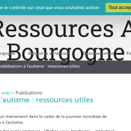
 Le Clos des Présidents – 19-21 rue Coty – 21 000 DIJON
cra@crabour
Tout accep
ne le contrôle sur ceux que vous souhaitez activer
urgogne
Annuaires et réseaux
Documentation
F
sibilisation à l’autisme : ressources utiles
 une !
Publications
•
l’autisme : ressources utiles
un événement dans le cadre de la journée mondiale de
n à l’autisme,