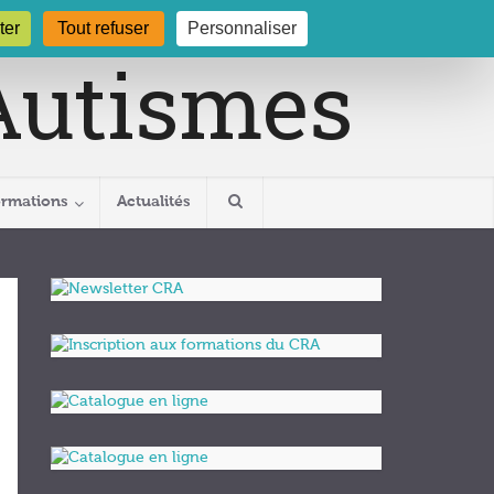
gogne.org
03 80 29 54 19
ter
Tout refuser
Personnaliser
ormations
Actualités