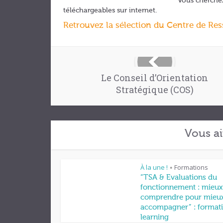
Vous cherchez 
téléchargeables sur internet.
Retrouvez la sélection du Centre de Re
Le Conseil d’Orientation
Stratégique (COS)
Vous ai
À la une !
Formations
•
“TSA & Evaluations du
fonctionnement : mieux
comprendre pour mieu
accompagner” : formati
learning