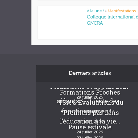
À la une !
Manifestations
•
Colloque international 
GNCRA
Derniers articles
Formations et appuis 2027
Formations Proches
29 juillet 2026
aidants – Il reste des...
“TSA & Evaluations du
fonctionnement :...
“Premiers pas dans
24 juillet 2026
l’éducation à la vie...
24 juillet 2026
Pause estivale
24 juillet 2026