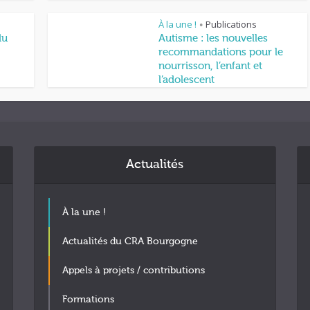
À la une !
Publications
•
du
Autisme : les nouvelles
recommandations pour le
nourrisson, l’enfant et
l’adolescent
Actualités
À la une !
Actualités du CRA Bourgogne
Appels à projets / contributions
Formations