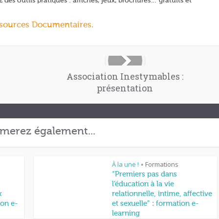
des outils pratiques : affiches, jeux, brochures… gratuits et
ssources Documentaires.
Association Inestymables :
présentation
merez également...
À la une !
Formations
•
“Premiers pas dans
l’éducation à la vie
x
relationnelle, intime, affective
on e-
et sexuelle” : formation e-
learning