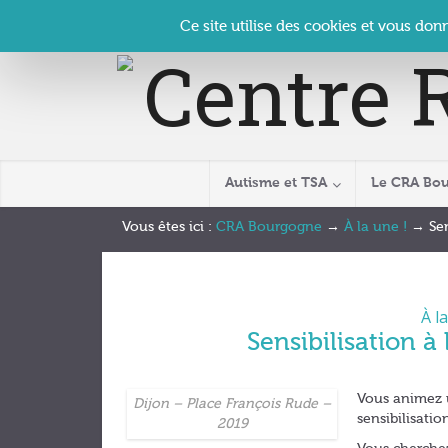
Panneau de gestion des cookies
Accueil
Contact
Se connecter
| CRA Bourgogne –
Ce site utilise des cookies et vous don
Autisme et TSA
Le CRA Bo
Vous êtes ici :
CRA Bourgogne
→
À la une !
→
Sen
À la
Sensibilisation à 
Vous animez 
Dijon – Place François Rude –
sensibilisatio
2019