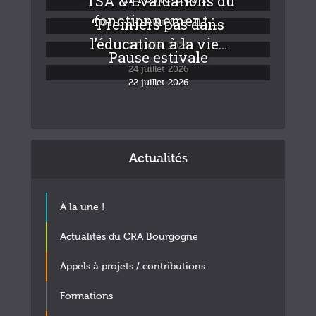
“TSA & Evaluations du
fonctionnement :...
“Premiers pas dans
24 juillet 2026
l’éducation à la vie...
24 juillet 2026
Pause estivale
24 juillet 2026
22 juillet 2026
Actualités
À la une !
Actualités du CRA Bourgogne
Appels à projets / contributions
Formations