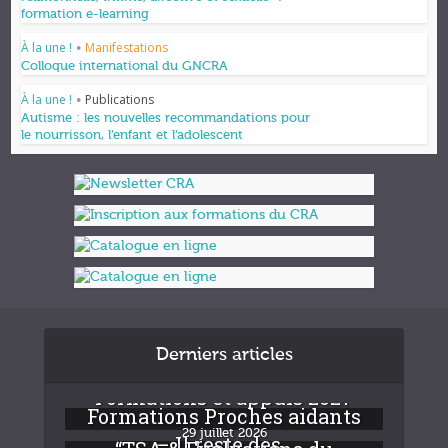
formation e-learning
À la une !
Manifestations
•
Colloque international du GNCRA
À la une !
Publications
•
Autisme : les nouvelles recommandations pour
le nourrisson, l’enfant et l’adolescent
Derniers articles
Formations et appuis 2027
Formations Proches aidants
29 juillet 2026
– Il reste des...