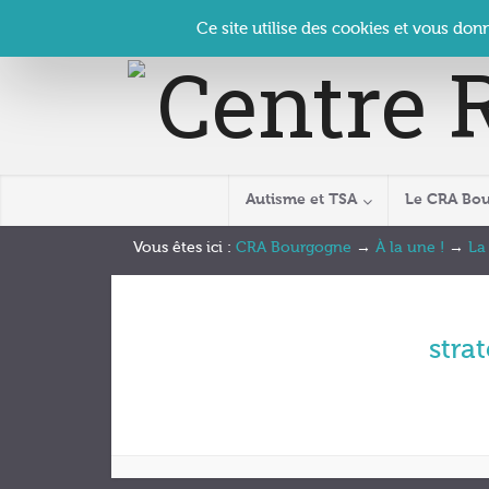
Panneau de gestion des cookies
Accueil
Contact
Se connecter
| CRA Bourgogne –
Ce site utilise des cookies et vous don
Autisme et TSA
Le CRA Bo
Vous êtes ici :
CRA Bourgogne
→
À la une !
→
La
stra