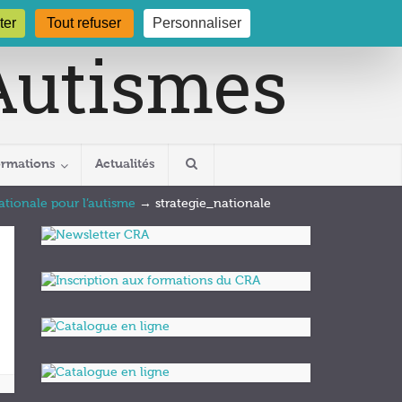
gogne.org
03 80 29 54 19
ter
Tout refuser
Personnaliser
ormations
Actualités
nationale pour l’autisme
→
strategie_nationale