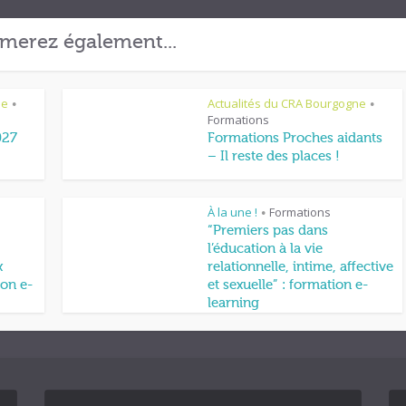
merez également...
ne
Actualités du CRA Bourgogne
•
•
Formations
027
Formations Proches aidants
– Il reste des places !
À la une !
Formations
•
“Premiers pas dans
l’éducation à la vie
x
relationnelle, intime, affective
on e-
et sexuelle” : formation e-
learning