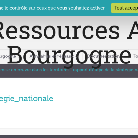
 Le Clos des Présidents – 19-21 rue Coty – 21 000 DIJON
cra@crabour
Tout accep
ne le contrôle sur ceux que vous souhaitez activer
urgogne
Annuaires et réseaux
Documentation
F
 mise en œuvre dans les territoires : rapport d’étape de la stratégie 
tegie_nationale