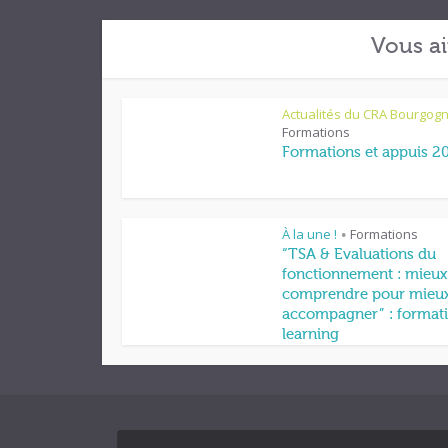
Vous ai
Actualités du CRA Bourgog
Formations
Formations et appuis 2
À la une !
Formations
•
“TSA & Evaluations du
fonctionnement : mieux
comprendre pour mieu
accompagner” : formati
learning