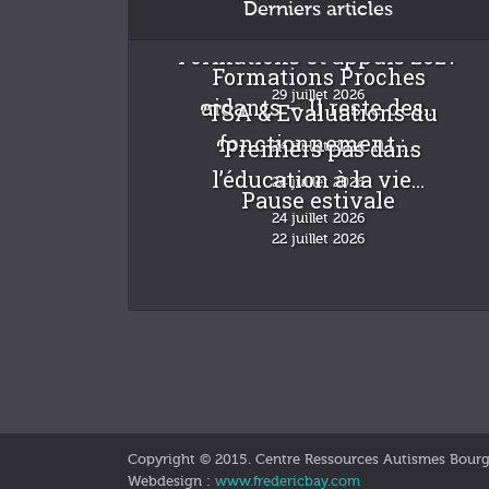
Derniers articles
Formations et appuis 2027
Formations Proches
29 juillet 2026
aidants – Il reste des...
“TSA & Evaluations du
fonctionnement :...
“Premiers pas dans
24 juillet 2026
l’éducation à la vie...
24 juillet 2026
Pause estivale
24 juillet 2026
22 juillet 2026
Copyright © 2015. Centre Ressources Autismes Bour
Webdesign :
www.fredericbay.com