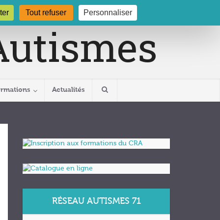
gogne.org
03 80 29 54 19
ter
Tout refuser
Personnaliser
ormations
Actualités
RÉSEAU AUTISMES 71