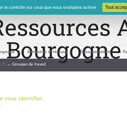
 Le Clos des Présidents – 19-21 rue Coty – 21 000 DIJON
cra@crabour
Tout accep
ne le contrôle sur ceux que vous souhaitez activer
urgogne
Annuaires et réseaux
Documentation
F
 71
→
Groupes de travail
 vous identifier.
: