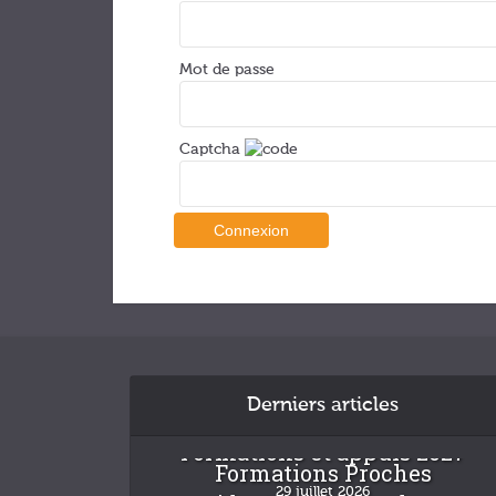
Mot de passe
Captcha
Derniers articles
Formations et appuis 2027
Formations Proches
29 juillet 2026