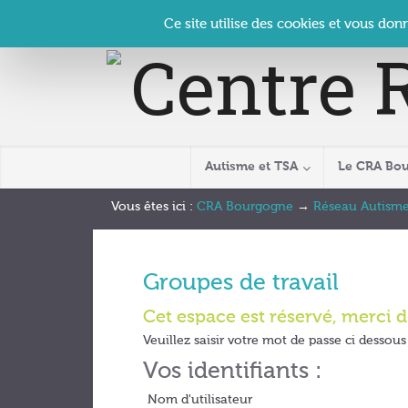
Panneau de gestion des cookies
Accueil
Contact
Se connecter
| CRA Bourgogne –
Ce site utilise des cookies et vous don
Autisme et TSA
Le CRA Bo
Vous êtes ici :
CRA Bourgogne
→
Réseau Autisme
Groupes de travail
Cet espace est réservé, merci de
Veuillez saisir votre mot de passe ci dessous 
Vos identifiants :
Nom d'utilisateur