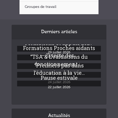
Groupes de travail
Derniers articles
Formations et appuis 2027
Formations Proches aidants
29 juillet 2026
– Il reste des...
“TSA & Evaluations du
fonctionnement :...
“Premiers pas dans
24 juillet 2026
l’éducation à la vie...
24 juillet 2026
Pause estivale
24 juillet 2026
22 juillet 2026
Actualités