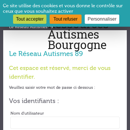
Panneau de gestion des cookies
Ce site utilise des cookies et vous donne le contrôle sur
ceux que vous souhaitez activer
Tout accepter
Tout refuser
Personnaliser
Vous êtes ici :
CRA Bourgogne
→
Réseau Autisme 89
→
Le Réseau Autismes 89
Le Réseau Autismes 89
Cet espace est réservé, merci de vous
identifier.
Veuillez saisir votre mot de passe ci dessous :
Vos identifiants :
Nom d'utilisateur