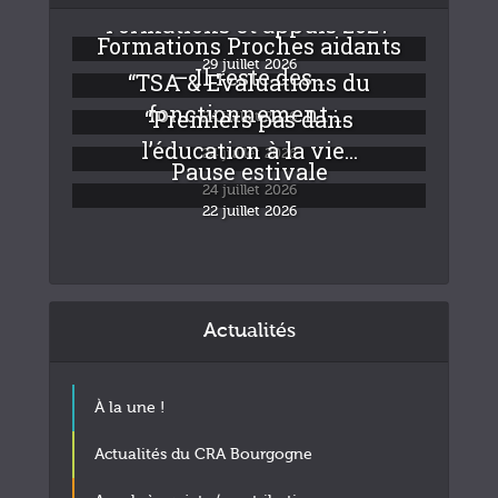
Formations et appuis 2027
Formations Proches aidants
29 juillet 2026
– Il reste des...
“TSA & Evaluations du
fonctionnement :...
“Premiers pas dans
24 juillet 2026
l’éducation à la vie...
24 juillet 2026
Pause estivale
24 juillet 2026
22 juillet 2026
Actualités
À la une !
Actualités du CRA Bourgogne