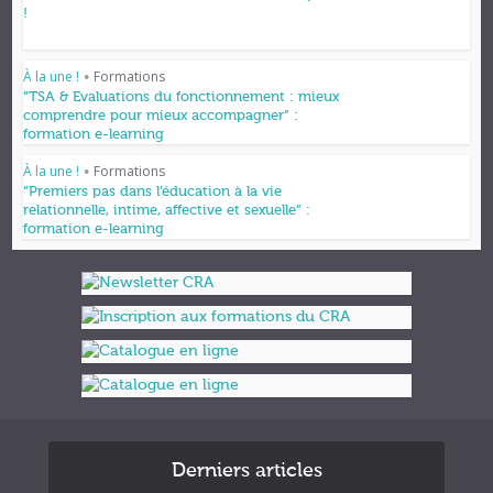
!
À la une !
Formations
•
“TSA & Evaluations du fonctionnement : mieux
comprendre pour mieux accompagner” :
formation e-learning
À la une !
Formations
•
“Premiers pas dans l’éducation à la vie
relationnelle, intime, affective et sexuelle” :
formation e-learning
Derniers articles