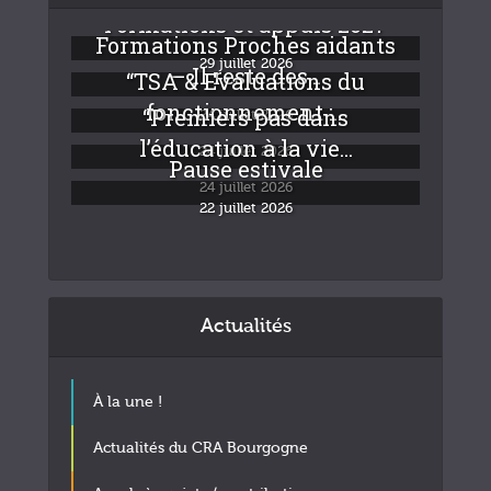
Formations et appuis 2027
Formations Proches aidants
29 juillet 2026
– Il reste des...
“TSA & Evaluations du
fonctionnement :...
“Premiers pas dans
24 juillet 2026
l’éducation à la vie...
24 juillet 2026
Pause estivale
24 juillet 2026
22 juillet 2026
Actualités
À la une !
Actualités du CRA Bourgogne