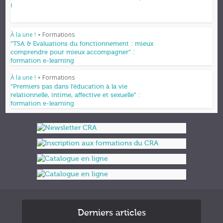
!
À la une !
Formations
•
“TSA & Evaluations du fonctionnement : mieux
comprendre pour mieux accompagner” :
formation e-learning
À la une !
Formations
•
“Premiers pas dans l’éducation à la vie
relationnelle, intime, affective et sexuelle” :
formation e-learning
Derniers articles