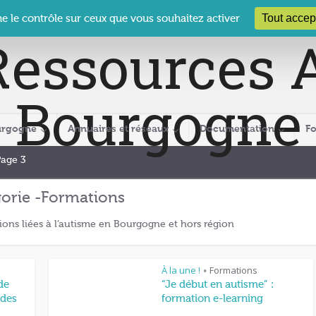
 Le Clos des Présidents – 19-21 rue Coty – 21 000 DIJON
cra@crabour
Tout accep
ne le contrôle sur ceux que vous souhaitez activer
urgogne
Annuaires et réseaux
Documentation
F
Page 3
orie -Formations
ions liées à l’autisme en Bourgogne et hors région
À la une !
Formations
•
de
“Je début en autisme” :
 des
formation e-learning