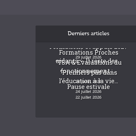
Derniers articles
Formations et appuis 2027
Formations Proches
29 juillet 2026
aidants – Il reste des...
“TSA & Evaluations du
fonctionnement :...
“Premiers pas dans
24 juillet 2026
l’éducation à la vie...
24 juillet 2026
Pause estivale
24 juillet 2026
22 juillet 2026