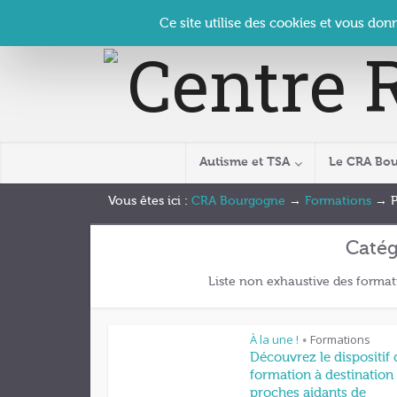
Panneau de gestion des cookies
Accueil
Contact
Se connecter
| CRA Bourgogne –
Ce site utilise des cookies et vous don
Autisme et TSA
Le CRA Bo
Vous êtes ici :
CRA Bourgogne
→
Formations
→
Catég
Liste non exhaustive des format
À la une !
Formations
•
Découvrez le dispositif 
formation à destination
proches aidants de